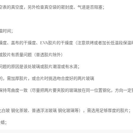
空表的真空度，另外检查真空袋的密封度、气道是否阻塞；
；
温时间；
燥度、盖布的干燥度、EVA胶片的干燥度（注意烘烤或者加长低温段保温
或胶片有质量问题（普透胶片除外）
问题的原因是该处玻璃或胶片潮湿或有水滴；
的，需加厚胶片，或合片时挑选吻合度好的两片玻璃
保持弯曲度一致（尽量把两片要夹胶的玻璃放在同一位置钢化，方向一定
钢化白玻 钢化茶玻、普通浮法玻璃 钢化玻璃等），需选用足够厚度的胶片；
去蜡；