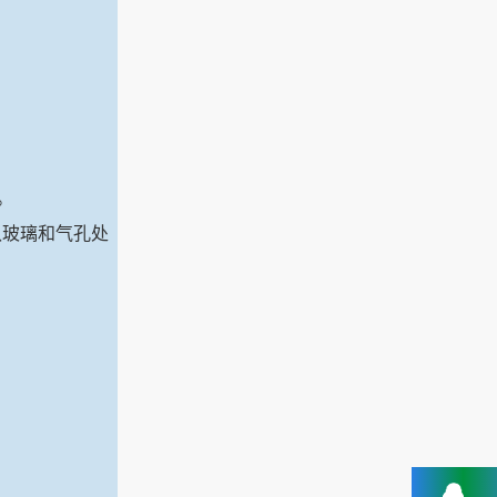
。
认玻璃和气孔处